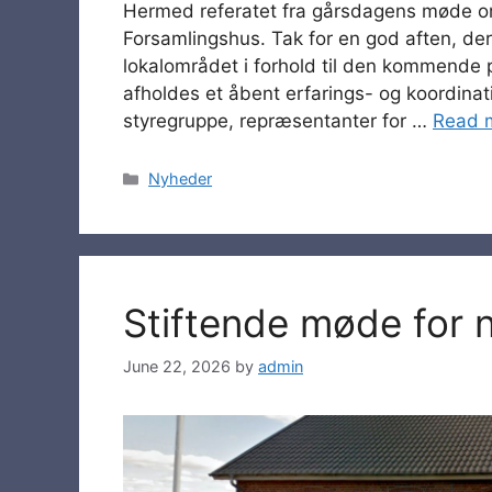
Hermed referatet fra gårsdagens møde om 
Forsamlingshus. Tak for en god aften, der 
lokalområdet i forhold til den kommende 
afholdes et åbent erfarings- og koordin
styregruppe, repræsentanter for …
Read 
Categories
Nyheder
Stiftende møde for 
June 22, 2026
by
admin