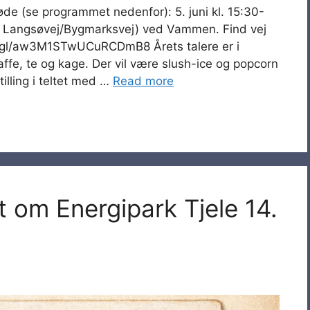
øde (se programmet nedenfor): 5. juni kl. 15:30-
a Langsøvej/Bygmarksvej) ved Vammen. Find vej
.gl/aw3M1STwUCuRCDmB8 Årets talere er i
kaffe, te og kage. Der vil være slush-ice og popcorn
illing i teltet med …
Read more
om Energipark Tjele 14.