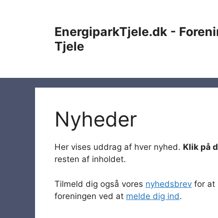
Skip
to
EnergiparkTjele.dk - Fore
content
Tjele
Nyheder
Her vises uddrag af hver nyhed.
Klik på 
resten af inholdet.
Tilmeld dig også vores
nyhedsbrev
for at
foreningen ved at
melde dig ind
.