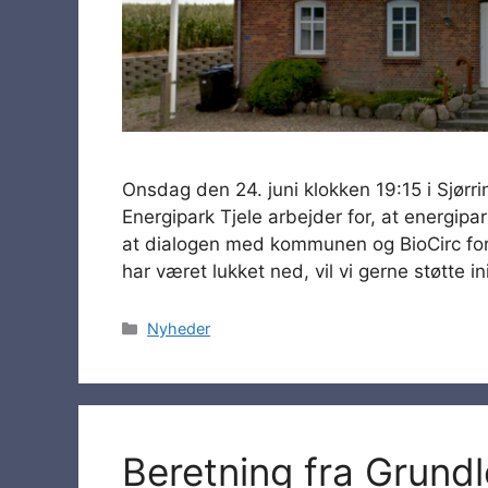
Onsdag den 24. juni klokken 19:15 i Sjør
Energipark Tjele arbejder for, at energipark
at dialogen med kommunen og BioCirc for
har været lukket ned, vil vi gerne støtte in
Categories
Nyheder
Beretning fra Grund